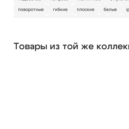
поворотные
гибкие
плоские
белые
i
для ванной
для кухни
настенные
наклад
Товары из той же колле