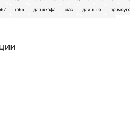
p67
ip65
для шкафа
шар
длинные
прямоуг
ные
линейные
встраиваемые
потолочные
кции