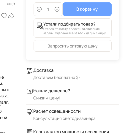
В корзину
й,
Устали подбирать товар?
Отправьте смету, проект или описание
задачи. Сделаем всё за вас и дадим скидку!
Запросить оптовую цену
Доставка
ые
Доставим бесплатно
аны с
Нашли дешевле?
ных
Снизим цену!
талл,
е
Расчет освещенности
D
вной
Консультация светодизайнера
Калькулятор мощности освещения
еля