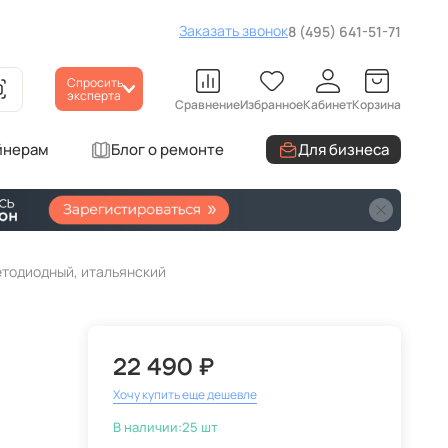
Заказать звонок
8 (495) 641-51-71
Спросить
эксперта
Сравнение
Избранное
Кабинет
Корзина
йнерам
Блог о ремонте
Для бизнеса
етодиодный, итальянский
22 490 ₽
Хочу купить еще дешевле
В наличии:
25 шт