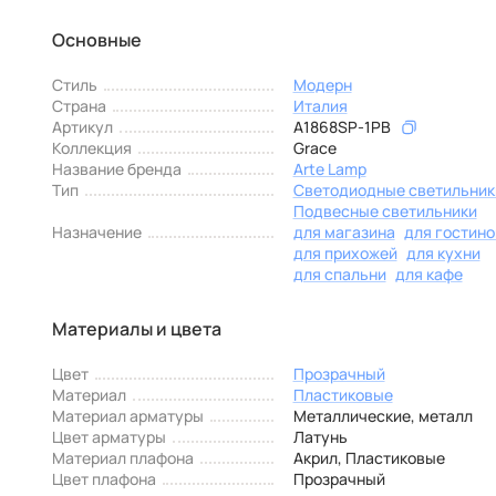
Основные
Стиль
Модерн
Страна
Италия
Артикул
A1868SP-1PB
Коллекция
Grace
Название бренда
Arte Lamp
Тип
Светодиодные светильник
Подвесные светильники
Назначение
для магазина
для гостино
для прихожей
для кухни
для спальни
для кафе
Материалы и цвета
Цвет
Прозрачный
Материал
Пластиковые
Материал арматуры
Металлические, металл
Цвет арматуры
Латунь
Материал плафона
Акрил, Пластиковые
Цвет плафона
Прозрачный