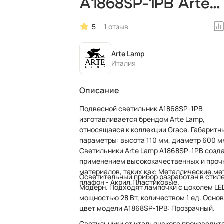
A1868SP-1PB Arte
Lamp светодиодны
5
1 отзыв
итальянский
Arte Lamp
Италия
Описание
Подвесной светильник A1868SP-1PB
изготавливается брендом Arte Lamp,
относящаяся к коллекции Grace. Габаритн
параметры: высота 110 мм, диаметр 600 мм.
Светильники Arte Lamp A1868SP-1PB созд
применением высококачественных и проч
материалов, таких как: Металлические,ме
Осветительный прибор разработан в стил
плафон - Акрил,Пластиковые.
Модерн. Подходят лампочки с цоколем LE
мощностью 28 Вт, количеством 1 ед. Осно
цвет модели A1868SP-1PB: Прозрачный.
Светильники от итальянского производит