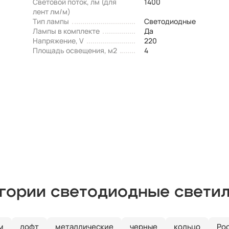
Световой поток, лм (для
1400
лент лм/м)
Тип лампы
Светодиодные
Лампы в комплекте
Да
Напряжение, V
220
Площадь освещения, м2
4
егории светодиодные свети
м
лофт
металлические
черные
кольцо
Ро