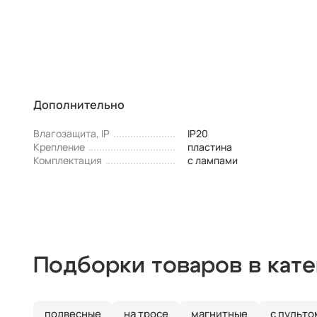
Дополнительно
Влагозащита, IP
IP20
Крепление
пластина
Комплектация
с лампами
Подборки товаров в кат
подвесные
на тросе
магнитные
с пульто