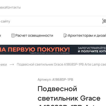
авка
Контакты
е
Расчет освещенности
Архитекторам и диза
ники
Подвесной светильник Grace A1868SP-1PB Arte Lamp св
Артикул: A1868SP-1PB
Подвесной
светильник Grace