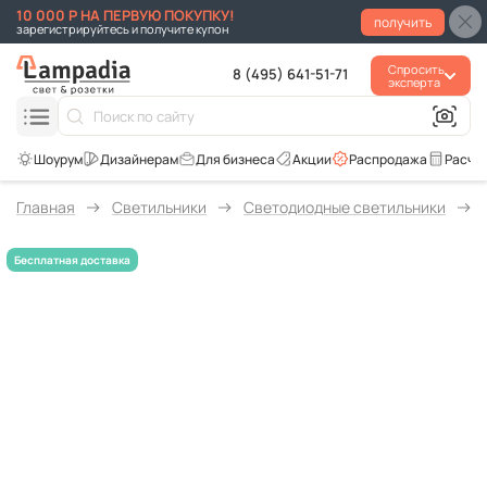
10 000 Р НА ПЕРВУЮ ПОКУПКУ!
получить
зарегистрируйтесь и получите купон
Спросить
8 (495) 641-51-71
эксперта
Для бизнеса
Акции
Распродажа
Расче
Главная
Светильники
Светодиодные светильники