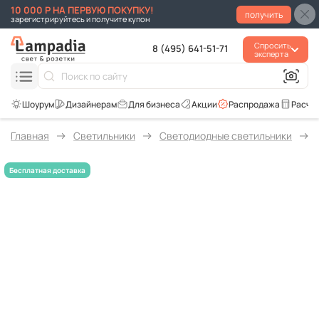
10 000 Р НА ПЕРВУЮ ПОКУПКУ!
получить
зарегистрируйтесь и получите купон
Спросить
8 (495) 641-51-71
эксперта
Для бизнеса
Акции
Распродажа
Расче
Главная
Светильники
Светодиодные светильники