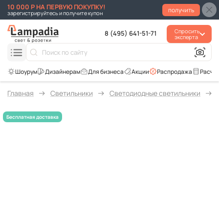
10 000 Р НА ПЕРВУЮ ПОКУПКУ!
получить
зарегистрируйтесь и получите купон
Спросить
8 (495) 641-51-71
эксперта
Для бизнеса
Акции
Распродажа
Расче
Главная
Светильники
Светодиодные светильники