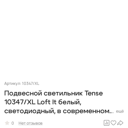
Артикул: 10347/XL
Подвесной светильник Tense
10347/XL Loft It белый,
светодиодный, в современном
стиле
0
Нет отзывов