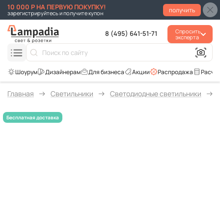
10 000 Р НА ПЕРВУЮ ПОКУПКУ!
получить
зарегистрируйтесь и получите купон
Спросить
8 (495) 641-51-71
эксперта
Для бизнеса
Акции
Распродажа
Расче
Главная
Светильники
Светодиодные светильники