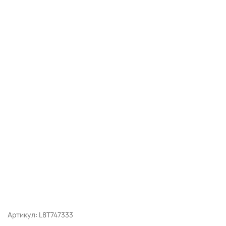
Артикул: L8T747333