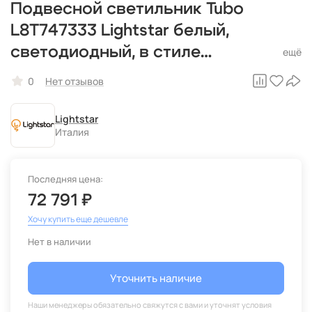
Подвесной светильник Tubo
L8T747333 Lightstar белый,
светодиодный, в стиле
минимализм, паук
0
Нет отзывов
Lightstar
Италия
Последняя цена:
72 791 ₽
Хочу купить еще дешевле
Нет в наличии
Уточнить наличие