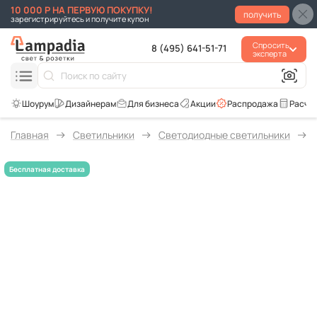
10 000 Р НА ПЕРВУЮ ПОКУПКУ!
получить
зарегистрируйтесь и получите купон
Спросить
8 (495) 641-51-71
эксперта
Для бизнеса
Акции
Распродажа
Расче
Главная
Светильники
Светодиодные светильники