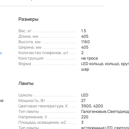
Размеры
Вес, кг
1.5
Длина, мм
405
Высота, мм
1160
Ширина, мм
405
и
Количество плафонов, шт
2
Конструкция
на тросе
Форма
LED кольца, кольцо, кру
шар
Лампы
Цоколь
LED
ые
Мощность, Вт
27
Цветовая температура, К
3900, 4200
Тип лампы
Галогеновые,Светодио
Напряжение, V
220
Площадь освещения, м2
3
Тип лампы
встроенные LED, свето