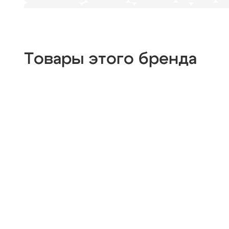
для ванной
для кухни
настенные
наклад
Товары этого бренда