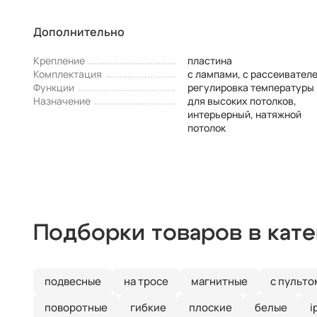
Дополнительно
Крепление
пластина
Комплектация
с лампами, с рассеивател
Функции
регулировка температуры
Назначение
для высоких потолков,
интерьерный, натяжной
потолок
Подборки товаров в кат
подвесные
на тросе
магнитные
с пульто
поворотные
гибкие
плоские
белые
i