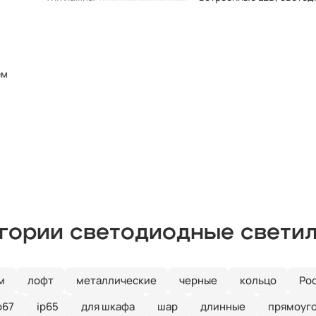
ем
егории светодиодные свети
м
лофт
металлические
черные
кольцо
Ро
p67
ip65
для шкафа
шар
длинные
прямоуг