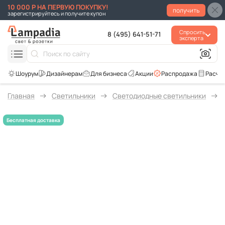
10 000 Р НА ПЕРВУЮ ПОКУПКУ!
получить
зарегистрируйтесь и получите купон
Спросить
8 (495) 641-51-71
эксперта
Для бизнеса
Акции
Распродажа
Расче
Главная
Светильники
Светодиодные светильники