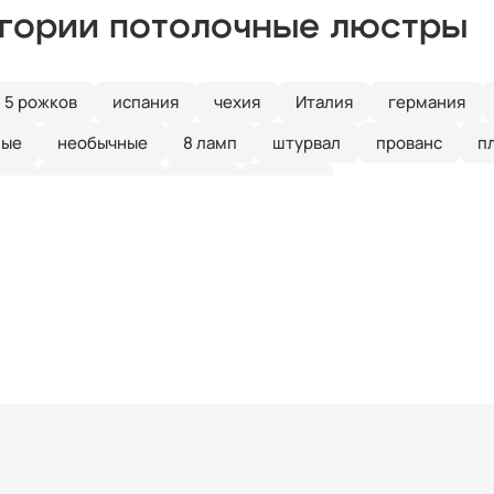
егории потолочные люстры
5 рожков
испания
чехия
Италия
германия
ные
необычные
8 ламп
штурвал
прованс
п
ика
над столом
лофт
бронза