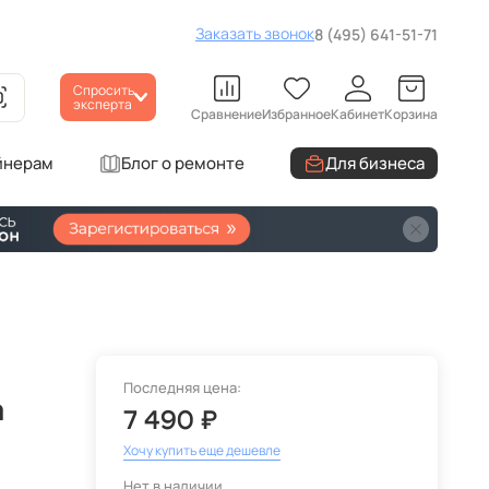
Заказать звонок
8 (495) 641-51-71
Спросить
эксперта
Сравнение
Избранное
Кабинет
Корзина
йнерам
Блог о ремонте
Для бизнеса
Последняя цена:
а
7 490 ₽
Хочу купить еще дешевле
Нет в наличии