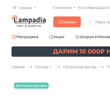
О магазине
Услуги
Бренды
Дост
Москва
Каталог
Распродажа
Акции
Шоурум в Москв
Главная
Люстры
Потолочные люстры
П