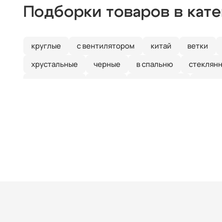
Подборки товаров в кат
круглые
с вентилятором
китай
ветки
хрустальные
черные
в спальню
стеклян
галогеновые
цветок
с пультом ДУ
класс