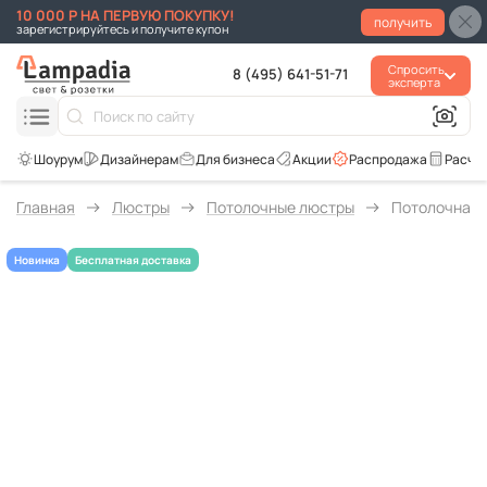
10 000 Р НА ПЕРВУЮ ПОКУПКУ!
получить
зарегистрируйтесь и получите купон
Спросить
8 (495) 641-51-71
эксперта
Для бизнеса
Акции
Распродажа
Расче
Главная
Люстры
Потолочные люстры
Потолочная л