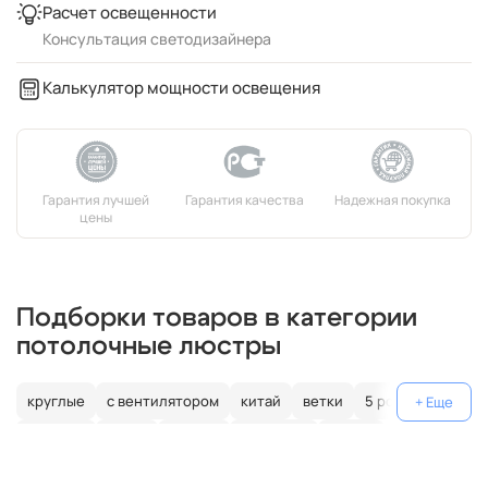
Расчет освещенности
Консультация светодизайнера
Калькулятор мощности освещения
Подборки товаров в категории
потолочные люстры
круглые
с вентилятором
китай
ветки
5 рожков
испания
чехия
Италия
германия
белые
светодиодные
современные
хрустальные
черные