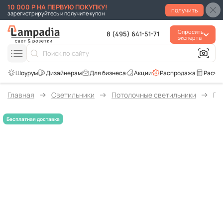
10 000 Р НА ПЕРВУЮ ПОКУПКУ!
получить
зарегистрируйтесь и получите купон
Спросить
8 (495) 641-51-71
эксперта
Для бизнеса
Акции
Распродажа
Расче
Главная
Светильники
Потолочные светильники
По