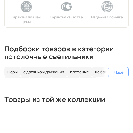
Подборки товаров в категории
потолочные светильники
шары
с датчиком движения
плетеные
на балкон
линейные
круглые
квадратные
капли
для натяжных потолков
для дачи
длинные
Товары из той же коллекции
дизайнерские
декоративные
гибкие
галогеновые