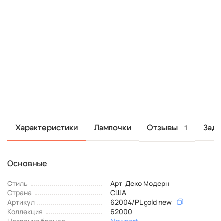
Отзывы
Характеристики
Лампочки
Зада
1
Основные
Стиль
Арт-Деко Модерн
Страна
США
Артикул
62004/PL gold new
Коллекция
62000
Название бренда
Newport