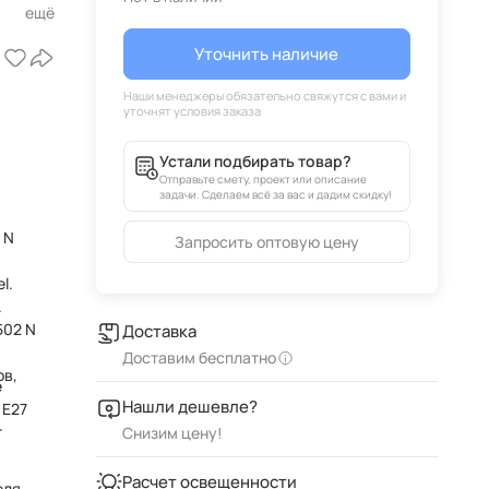
Уточнить наличие
Устали подбирать товар?
Отправьте смету, проект или описание
задачи. Сделаем всё за вас и дадим скидку!
 N
Запросить оптовую цену
l.
502 N
Доставка
Доставим бесплатно
ов,
е
Нашли дешевле?
 E27
т
Снизим цену!
Расчет освещенности
еля