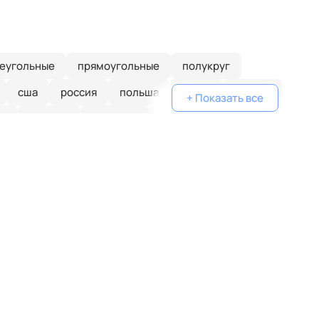
еугольные
прямоугольные
полукруг
сша
россия
польша
китай
италия
+ Показать все
ий
хай-тек
тиффани
современный
кантри
замковые
восточные
с датчиком движения
с бабочками
плетеные
из цветного стекла
для натяжных потолков