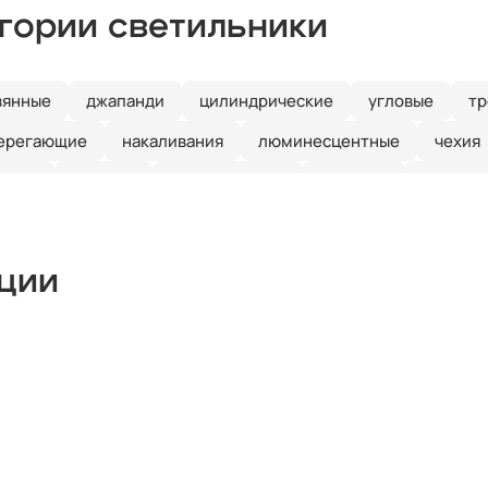
егории светильники
вянные
джапанди
цилиндрические
угловые
тр
ерегающие
накаливания
люминесцентные
чехия
льгия
австрия
для ресторана
для зала
японск
ика
модерн
минимализм
лофт
классические
вал
шары
умные
с пультом ДУ
с птичками
кции
линейные
круглые
кольца
квадратные
капли
е
декоративные
гибкие
галогеновые