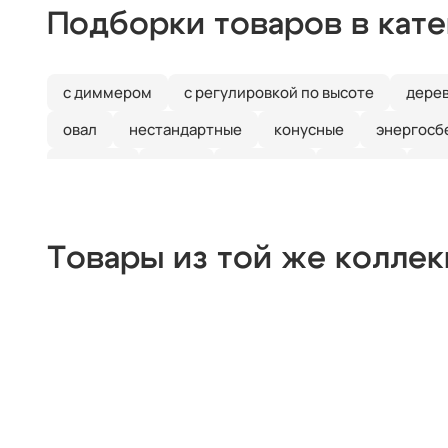
Подборки товаров в кат
с диммером
с регулировкой по высоте
дере
овал
нестандартные
конусные
энергосб
испания
дания
германия
венгрия
бе
скандинавский
ретро
прованс
неокласс
винтажные
арт-деко
американские
штур
Товары из той же колле
паук
на балкон
морские
черные лофт
для дачи
для бани
длинные
дизайнерски