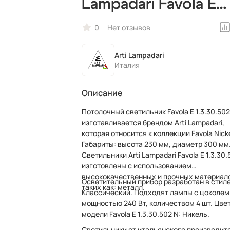
Lampadari Favola E
1.3.30.502 N
0
Нет отзывов
итальянский
Arti Lampadari
Италия
Описание
Потолочный светильник Favola E 1.3.30.502
изготавливается брендом Arti Lampadari,
которая относится к коллекции Favola Nicke
Габариты: высота 230 мм, диаметр 300 мм.
Светильники Arti Lampadari Favola E 1.3.30.
изготовлены с использованием
высококачественных и прочных материал
Осветительный прибор разработан в стил
таких как: металл.
Классический. Подходят лампы с цоколем
мощностью 240 Вт, количеством 4 шт. Цве
модели Favola E 1.3.30.502 N: Никель.
Светильники от итальянского производит