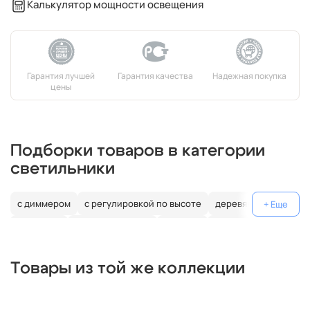
Калькулятор мощности освещения
Подборки товаров в категории
светильники
с диммером
с регулировкой по высоте
деревянные
джапанди
цилиндрические
угловые
треугольные
прямоугольные
полукруг
овал
нестандартные
Товары из той же коллекции
конусные
энергосберегающие
накаливания
люминесцентные
чехия
сша
россия
польша