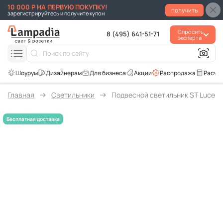
10 000 Р НА ПЕРВУЮ ПОКУПКУ!
получить
зарегистрируйтесь и получите купон
Спросить
8 (495) 641-51-71
эксперта
Для бизнеса
Акции
Распродажа
Расче
Главная
Светильники
Подвесной светильник ST Luce On