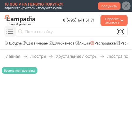
10 000 Р НА ПЕРВУЮ ПОКУПКУ!
получить
зарегистрируйтесь и получите купон
Спросить
8 (495) 641-51-71
эксперта
Для бизнеса
Акции
Распродажа
Расче
Главная
Люстры
Хрустальные люстры
Люстра подв