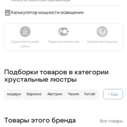
Калькулятор мощности освещения
Подборки товаров в категории
хрустальные люстры
модерн
барокко
Австрия
Чехия
Китай
Германия
Италия
Испания
Россия
большие
хром
с золотом
с цветным хрусталем
свеча
современные
Товары этого бренда
Все товары
круглые
классические
светодиодные
кольцо