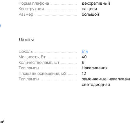
Форма плафона
декоративный
Конструкция
на цепи
Размер
большой
и
Лампы
Цоколь
E14
Мощность, Вт
40
Количество ламп, шт
6
Тип лампы
Накаливания
Площадь освещения, м2
12
Тип лампы
заменяемые, накаливан
светодиодная
ый