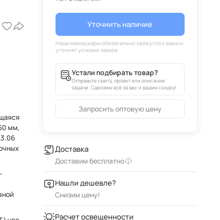
Уточнить наличие
Устали подбирать товар?
Отправьте смету, проект или описание
задачи. Сделаем всё за вас и дадим скидку!
Запросить оптовую цену
ящаяся
43.06
рочных
Доставка
Доставим бесплатно
-
Нашли дешевле?
вной
Снизим цену!
Расчет освещенности
T Luce