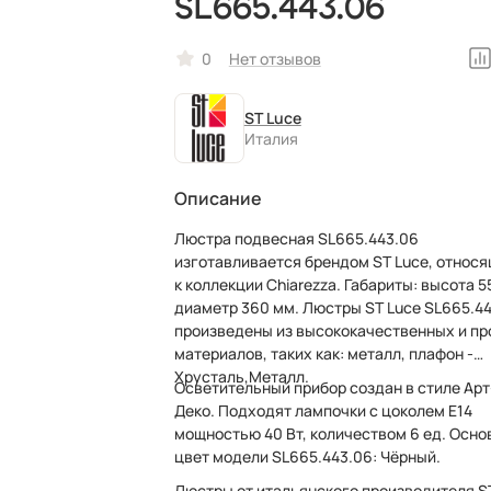
SL665.443.06
0
Нет отзывов
ST Luce
Италия
Описание
Люстра подвесная SL665.443.06
изготавливается брендом ST Luce, относ
к коллекции Chiarezza. Габариты: высота 550 мм,
диаметр 360 мм. Люстры ST Luce SL665.4
произведены из высококачественных и п
материалов, таких как: металл, плафон -
Хрусталь,Металл.
Осветительный прибор создан в стиле Арт
Деко. Подходят лампочки с цоколем E14
мощностью 40 Вт, количеством 6 ед. Осно
цвет модели SL665.443.06: Чёрный.
Люстры от итальянского производителя S