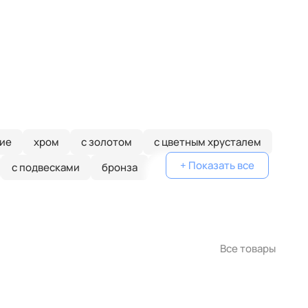
ие
хром
с золотом
с цветным хрусталем
+ Показать все
с подвесками
бронза
потолочные
Все товары