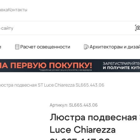
авка
Контакты
е
Расчет освещенности
Архитекторам и диза
юстра подвесная ST Luce Chiarezza SL665.443.06
Артикул: SL665.443.06
Люстра подвесная 
Luce Chiarezza