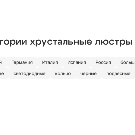
егории хрустальные люстры
й
Германия
Италия
Испания
Россия
больш
ие
светодиодные
кольцо
черные
подвесные