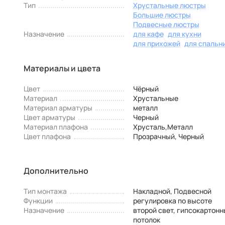
Тип
Хрустальные люстры
Большие люстры
Подвесные люстры
Назначение
для кафе
для кухни
для прихожей
для спальн
Материалы и цвета
Цвет
Чёрный
Материал
Хрустальные
Материал арматуры
металл
Цвет арматуры
Черный
Материал плафона
Хрусталь,Металл
Цвет плафона
Прозрачный, Черный
Дополнительно
Тип монтажа
Накладной, Подвесной
Функции
регулировка по высоте
Назначение
второй свет, гипсокартонн
потолок