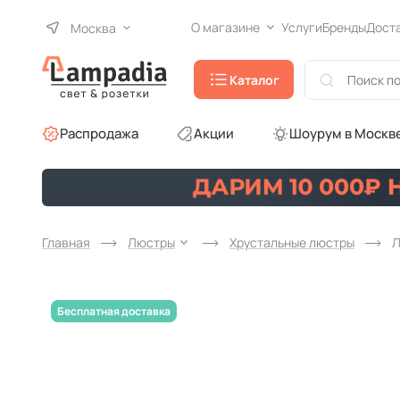
О магазине
Услуги
Бренды
Дост
Москва
Каталог
Распродажа
Акции
Шоурум в Москв
Главная
Люстры
Хрустальные люстры
Л