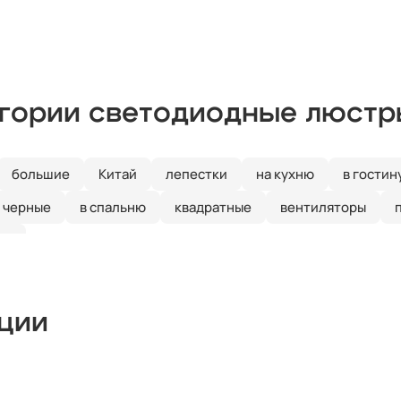
егории светодиодные люстр
большие
Китай
лепестки
на кухню
в гостин
черные
в спальню
квадратные
вентиляторы
ые
кции