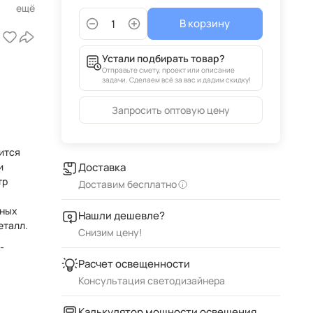
В корзину
Устали подбирать товар?
Отправьте смету, проект или описание
задачи. Сделаем всё за вас и дадим скидку!
Запросить оптовую цену
ится
и
Доставка
Доставим бесплатно
чных
Нашли дешевле?
еталл.
Снизим цену!
-
Расчет освещенности
Консультация светодизайнера
Калькулятор мощности освещения