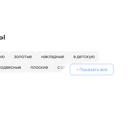
ы
ую
золотые
накладные
в детскую
подвесные
плоские
с цветами
+ Показать все