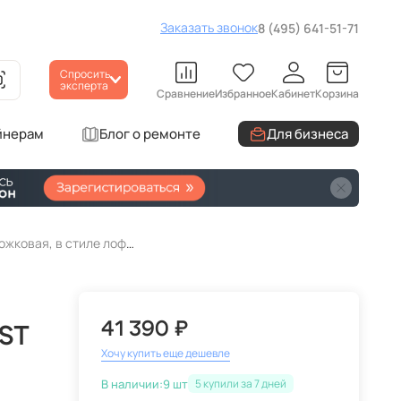
Заказать звонок
8 (495) 641-51-71
Спросить
эксперта
Сравнение
Избранное
Кабинет
Корзина
йнерам
Блог о ремонте
Для бизнеса
Люстра подвесная ST Luce Progetto SL815.303.06 светодиодная, рожковая, в стиле лофт, итальянская
41 390 ₽
ST
Хочу купить еще дешевле
В наличии:
9 шт
5