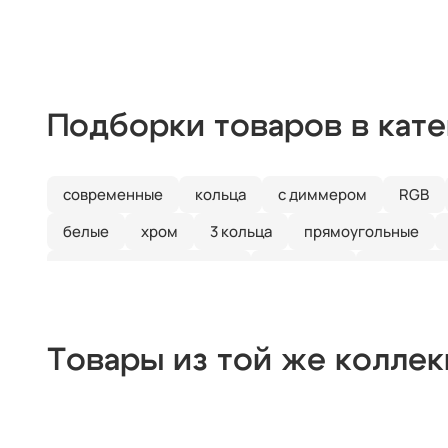
Подборки товаров в кат
современные
кольца
с диммером
RGB
белые
хром
3 кольца
прямоугольные
для натяжных потолков
с пультом
потолочн
Товары из той же колле