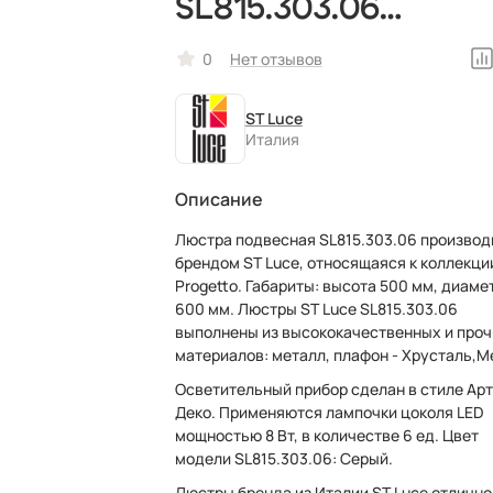
SL815.303.06
светодиодная,
0
Нет отзывов
рожковая, в стиле
ST Luce
лофт, итальянская
Италия
Описание
Люстра подвесная SL815.303.06 производ
брендом ST Luce, относящаяся к коллекци
Progetto. Габариты: высота 500 мм, диаметр
600 мм. Люстры ST Luce SL815.303.06
выполнены из высококачественных и про
материалов: металл, плафон - Хрусталь,М
Осветительный прибор сделан в стиле Арт
Деко. Применяются лампочки цоколя LED
мощностью 8 Вт, в количестве 6 ед. Цвет
модели SL815.303.06: Серый.
Люстры бренда из Италии ST Luce отлично