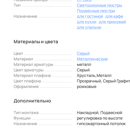
Тип
Светодиодные люстры
Подвесные люстры
Назначение
для гостиной
для кафе
для кухни
для прихожей
для спальни
Материалы и цвета
Цвет
Серый
Материал
Металлические
Материал арматуры
металл
Цвет арматуры
Серый
Материал плафона
Хрусталь,Металл
Цвет плафона
Прозрачный, Серый Графи
Оформление
рожковые
Дополнительно
Тип монтажа
Накладной, Подвесной
Функции
регулировка по высоте
Назначение
гипсокартонный потолок