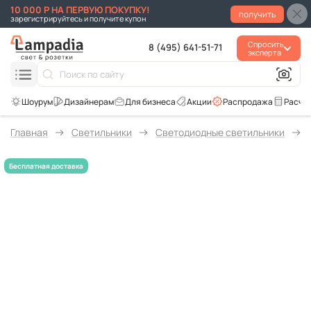
10 000 Р НА ПЕРВУЮ ПОКУПКУ!
получить
зарегистрируйтесь и получите купон
Спросить
8 (495) 641-51-71
эксперта
Для бизнеса
Акции
Распродажа
Расче
Главная
Светильники
Светодиодные светильники