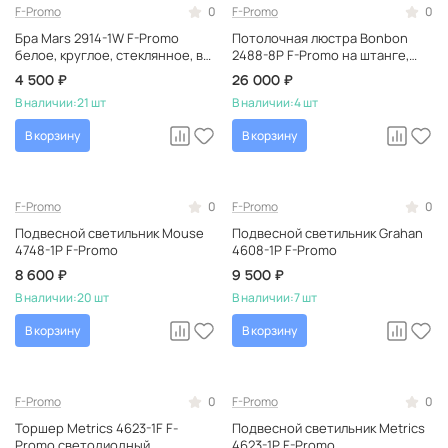
F-Promo
0
F-Promo
0
Бра Mars 2914-1W F-Promo
Потолочная люстра Bonbon
белое, круглое, стеклянное, в
2488-8P F-Promo на штанге,
форме шара
рожковая, немецкая
4 500 ₽
26 000 ₽
В наличии:
21 шт
В наличии:
4 шт
В корзину
В корзину
F-Promo
0
F-Promo
0
Подвесной светильник Mouse
Подвесной светильник Grahan
4748-1P F-Promo
4608-1P F-Promo
8 600 ₽
9 500 ₽
В наличии:
20 шт
В наличии:
7 шт
В корзину
В корзину
F-Promo
0
F-Promo
0
Торшер Metrics 4623-1F F-
Подвесной светильник Metrics
Promo светодиодный
4623-1P F-Promo