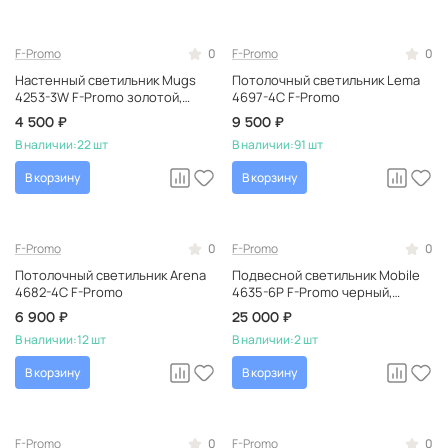
F-Promo
0
F-Promo
0
Настенный светильник Mugs
Потолочный светильник Lema
4253-3W F-Promo золотой,
4697-4C F-Promo
светодиодный, круглый, в
4 500 ₽
9 500 ₽
современном стиле
В наличии:
22 шт
В наличии:
91 шт
В корзину
В корзину
F-Promo
0
F-Promo
0
Потолочный светильник Arena
Подвесной светильник Mobile
4682-4C F-Promo
4635-6P F-Promo черный,
немецкий
6 900 ₽
25 000 ₽
В наличии:
12 шт
В наличии:
2 шт
В корзину
В корзину
F-Promo
0
F-Promo
0