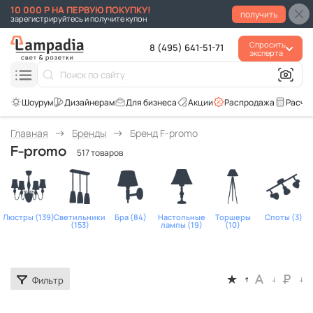
10 000 Р НА ПЕРВУЮ ПОКУПКУ!
получить
зарегистрируйтесь и получите купон
Спросить
8 (495) 641-51-71
эксперта
Для бизнеса
Акции
Распродажа
Расче
Главная
Бренды
Бренд F-promo
F-promo
517 товаров
Люстры (139)
Светильники
Бра (84)
Настольные
Торшеры
Споты (3)
(153)
лампы (19)
(10)
Фильтр