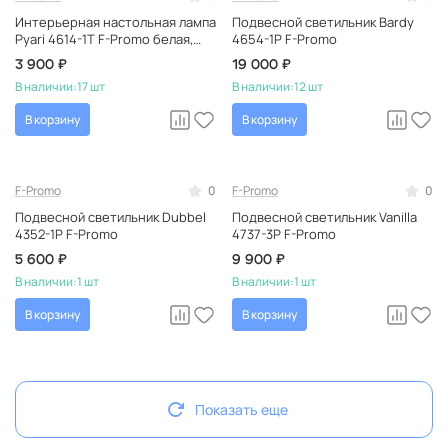
Интерьерная настольная лампа
Подвесной светильник Bardy
Pyari 4614-1T F-Promo белая,
4654-1P F-Promo
светодиодная, с USB, в кабинет
3 900 ₽
19 000 ₽
В наличии:
17 шт
В наличии:
12 шт
В корзину
В корзину
F-Promo
0
F-Promo
0
Подвесной светильник Dubbel
Подвесной светильник Vanilla
4352-1P F-Promo
4737-3P F-Promo
5 600 ₽
9 900 ₽
В наличии:
1 шт
В наличии:
1 шт
В корзину
В корзину
Показать еще