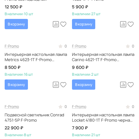
12 500 ₽
5 900 ₽
В наличии:
10 шт
В наличии:
27 шт
В корзину
В корзину
F-Promo
0
F-Promo
0
Интерьерная настольная лампа
Интерьерная настольная лампа
Metrics 4623-1T F-Promo
Carino 4621-1T F-Promo
черная, светодиодная, в
тканевая, в стиле модерн
8 500 ₽
9 600 ₽
кабинет, в стиле лофт
В наличии:
16 шт
В наличии:
2 шт
В корзину
В корзину
F-Promo
0
F-Promo
0
Подвесной светильник Conrad
Интерьерная настольная лампа
4751-5P F-Promo
Locket 4180-1T F-Promo черная,
светодиодная, в современном
22 900 ₽
7 900 ₽
стиле
В наличии:
8 шт
В наличии:
21 шт