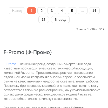
Назад
1
2
3
4
5
...
14
15
Вперед
Товары 1 - 36 из 517
F-Promo (Ф-Промо)
F-Promo
— немецкий бренд, созданный в марте 2018 года
известным производителем светотехнической продукции,
компанией Favourite. Производитель решился на создание
отдельной марки, когда понял высокий спрос на российском
рынке на качественные и недорогие осветительные приборы.
Поскольку бренд совсем молодой, его коллекции пока не могут
похвастаться таким же разнообразием, как у компании Фаворит,
однако даже среди нескольких десятков моделей есть те,
которые обязательно привлекут ваше внимание.
Советуем изучить такие виды светильников
F-Promo
: