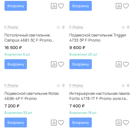
В корзину
В корзину
F-Promo
0
F-Promo
0
Потолочный светильник
Подвесной светильник Trigger
Campus 4681-3C F-Promo
4733-3P F-Promo
белый, светодиодный,
16 500 ₽
9 600 ₽
немецкий
В наличии:
6 шт
В наличии:
20 шт
В корзину
В корзину
F-Promo
0
F-Promo
0
Подвесной светильник Rotas
Интерьерная настольная лампа
4696-4P F-Promo
Fortis 4778-1T F-Promo золотая,
тканевая, в стиле лофт,
7 200 ₽
7 400 ₽
металлическая
В наличии:
93 шт
В наличии:
18 шт
В корзину
В корзину