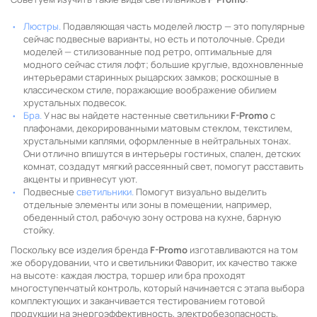
Люстры.
Подавляющая часть моделей люстр — это популярные
сейчас подвесные варианты, но есть и потолочные. Среди
моделей — стилизованные под ретро, оптимальные для
модного сейчас стиля лофт; большие круглые, вдохновленные
интерьерами старинных рыцарских замков; роскошные в
классическом стиле, поражающие воображение обилием
хрустальных подвесок.
Бра.
У нас вы найдете настенные светильники
F-Promo
с
плафонами, декорированными матовым стеклом, текстилем,
хрустальными каплями, оформленные в нейтральных тонах.
Они отлично впишутся в интерьеры гостиных, спален, детских
комнат, создадут мягкий рассеянный свет, помогут расставить
акценты и привнесут уют.
Подвесные
светильники.
Помогут визуально выделить
отдельные элементы или зоны в помещении, например,
обеденный стол, рабочую зону острова на кухне, барную
стойку.
Поскольку все изделия бренда
F-Promo
изготавливаются на том
же оборудовании, что и светильники Фаворит, их качество также
на высоте: каждая люстра, торшер или бра проходят
многоступенчатый контроль, который начинается с этапа выбора
комплектующих и заканчивается тестированием готовой
продукции на энергоэффективность, электробезопасность,