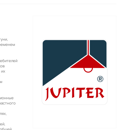
уни,
временем
ребителей
ков
 их
т
ем
ционные
 частного
лях,
ей,
 общей