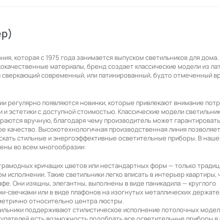
ер)
ания, которая с 1975 года занимается выпуском светильников для дома.
кокачественные материалы, бренд создает классические модели из лат
и сверкающий современный, или патинированный, будто отмеченный 
ии регулярно появляются новинки, которые привлекают внимание пот
 и эстетики с доступной стоимостью. Классические модели светильни
ираются вручную, благодаря чему производитель может гарантировать
ое качество. Высокотехнологичная производственная линия позволяе
скать стильные и энергоэффективные осветительные приборы. В наш
лены во всем многообразии:
ьтрамодных кричащих цветов или нестандартных форм — только тради
ом исполнении. Такие светильники легко вписать в интерьер квартиры,
кафе. Они изящны, элегантны, выполнены в виде паникадила — круглого
ми-свечками или в виде плафонов на изогнутых металлических держате
етрично относительно центра люстры.
тильники поддерживают стилистическое исполнение потолочных модел
купателей есть возможность подобрать все осветительные приборы в