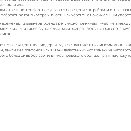
едином стиле.
ачественное, комфортное для глаз освещение на рабочем столе позв
 работать за компьютером, писать или чертить с максимальным удобст
со временем, дизайнеры бренда регулярно принимают участие в между
еяниях моды, а также с удовольствием возвращаются в прошлое, заимс
амков.
upiter посвящены постмодернизму: светильники в них максимально ла
, лампы без плафонов или в минималистичных «стаканах» из матового 
дете большой выбор светильников польского бренда. Приятных покупо