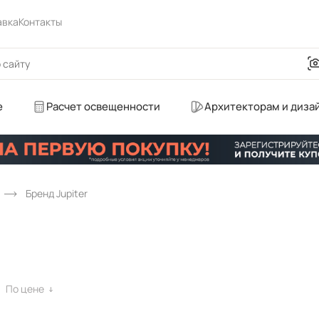
авка
Контакты
е
Расчет освещенности
Архитекторам и диза
Бренд Jupiter
По цене