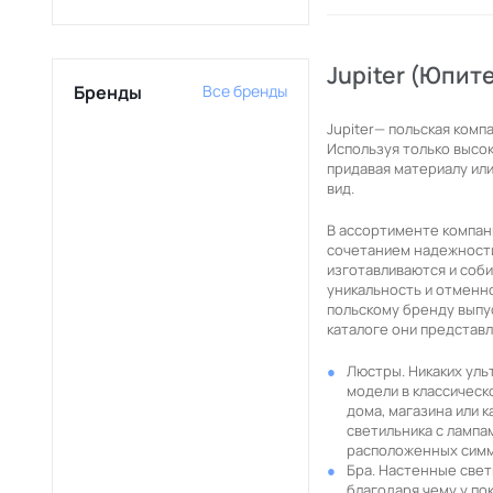
Jupiter (Юпит
Бренды
Все бренды
Jupiter— польская комп
Используя только высо
придавая материалу ил
вид.
В ассортименте компан
сочетанием надежности
изготавливаются и соб
уникальность и отменн
польскому бренду выпу
каталоге они представ
Люстры. Никаких ул
модели в классическ
дома, магазина или 
светильника с лампа
расположенных симм
Бра. Настенные све
благодаря чему у по