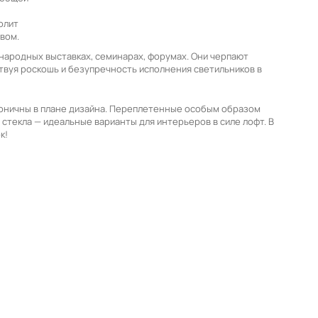
олит
вом.
народных выставках, семинарах, форумах. Они черпают
твуя роскошь и безупречность исполнения светильников в
коничны в плане дизайна. Переплетенные особым образом
стекла — идеальные варианты для интерьеров в силе лофт. В
к!