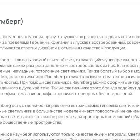
умберг)
современная компания, присутствующая на рынке пятнадцать лет и на
 и за пределами Германии. Компания выпускает востребованный, совре
отличается строгим дизайном и отменным качеством продукции.
mberg – так называемый офисный свет, отличающийся универсальност
ования самых распространенных и востребованных из них. В линейке 
емые, накладные, потолочные светильники. Так же богатый выбор и м
. Модели светильников Raumberg отличаются качеством, технологичн
льностью. При помощи светильников Raumberg можно оформить инте
данного в духе хай-тека. Так же светильники этого бренда подойдут 
 офисов, магазинов, кафе и прочих интерьерных бизнес-решений.
mberg есть отдельное направление встраиваемых гипсовых светильнико
ные светильники в большинстве моделей имеют поворотный механизм,
овые светильники – отличное решение для просторных помещений с бы
ие общественные пространства.
ьников Раумберг используются только качественные материалы. Свети
ецкой педантичностью и порядком. Продукция проходит два этапа контро