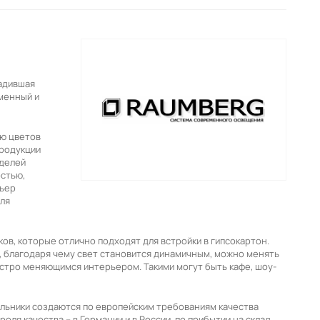
ладившая
менный и
ью цветов
продукции
оделей
остью,
рьер
для
в, которые отлично подходят для встройки в гипсокартон.
 благодаря чему свет становится динамичным, можно менять
стро меняющимся интерьером. Такими могут быть кафе, шоу-
льники создаются по европейским требованиям качества
ля качества – в Германии и в России, по прибытии на склад.