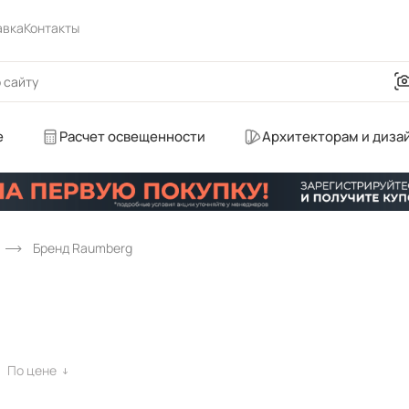
авка
Контакты
е
Расчет освещенности
Архитекторам и диза
Бренд Raumberg
По цене