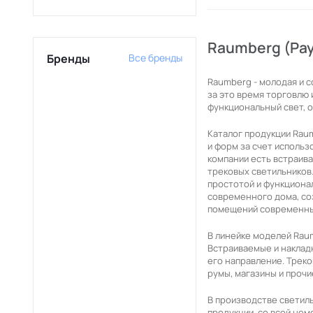
Raumberg (Ра
Бренды
Все бренды
Raumberg - молодая и 
за это время торговлю
функциональный свет, 
Каталог продукции Rau
и форм за счет использ
компании есть встраива
трековых светильников
простотой и функциона
современного дома, соз
помещений современных
В линейке моделей Rau
Встраиваемые и наклад
его направление. Трек
румы, магазины и проч
В производстве светил
продукции, со всей нем