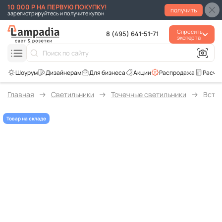
10 000 Р НА ПЕРВУЮ ПОКУПКУ!
получить
зарегистрируйтесь и получите купон
Спросить
8 (495) 641-51-71
эксперта
Для бизнеса
Акции
Распродажа
Расче
Главная
Светильники
Точечные светильники
Встра
Товар на складе