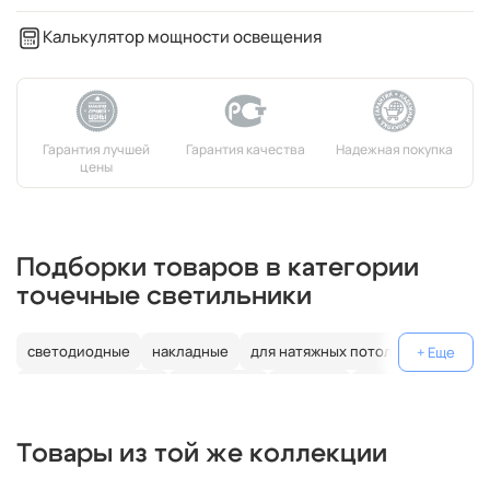
Калькулятор мощности освещения
Подборки товаров в категории
точечные светильники
светодиодные
накладные
для натяжных потолков
влагозащищенные
подвесные
тройные
двойные
хрустальные
черные
круглые
диммируемые
e14
Товары из той же коллекции
золотые
для мебели
для ванной
современные