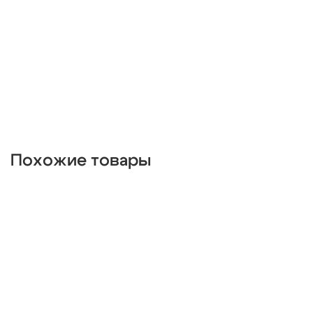
умные
поворотные
g4
е27
g9
встраиваемые
зеленые
в детскую
плоские
классические
прозрачные
для гипсокартонного потолка
на кухню
серые
серебряные
белые
стеклянные
квадратные
с датчиком движения
с подвесками
лофт
пластиковые
gx53
регулируемые
тонкие
gu10
ip20
ip65
Похожие товары