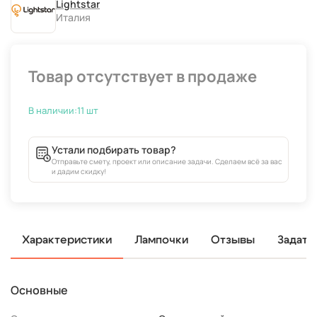
Lightstar
Италия
В наличии:
11 шт
Устали подбирать товар?
Отправьте смету, проект или описание задачи. Сделаем всё за вас
и дадим скидку!
Характеристики
Лампочки
Отзывы
Задать
Основные