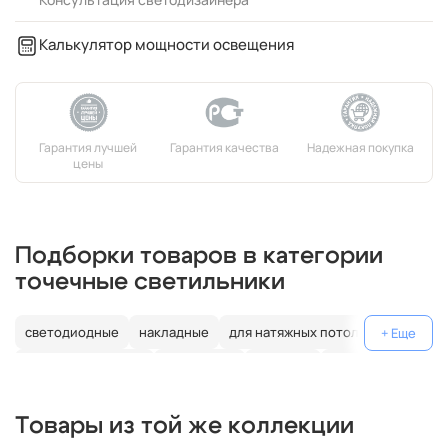
Калькулятор мощности освещения
Подборки товаров в категории
точечные светильники
светодиодные
накладные
для натяжных потолков
влагозащищенные
подвесные
тройные
двойные
хрустальные
черные
круглые
диммируемые
e14
Товары из той же коллекции
золотые
для мебели
для ванной
современные