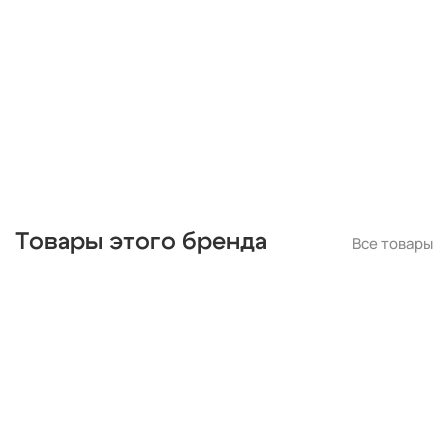
умные
поворотные
g4
е27
g9
встраиваемые
зеленые
в детскую
плоские
классические
прозрачные
для гипсокартонного потолка
на кухню
серые
серебряные
белые
стеклянные
квадратные
с датчиком движения
с подвесками
лофт
пластиковые
gx53
регулируемые
тонкие
gu10
ip20
ip65
Товары этого бренда
Все товары