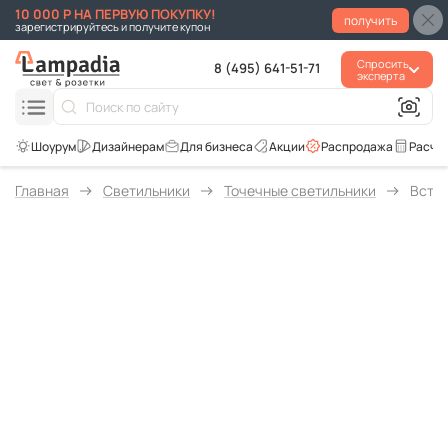
10 000 Р НА ПЕРВУЮ ПОКУПКУ!
получить
зарегистрируйтесь и получите купон
Спросить
8 (495) 641-51-71
эксперта
Для бизнеса
Акции
Распродажа
Расче
Главная
Светильники
Точечные светильники
Встра