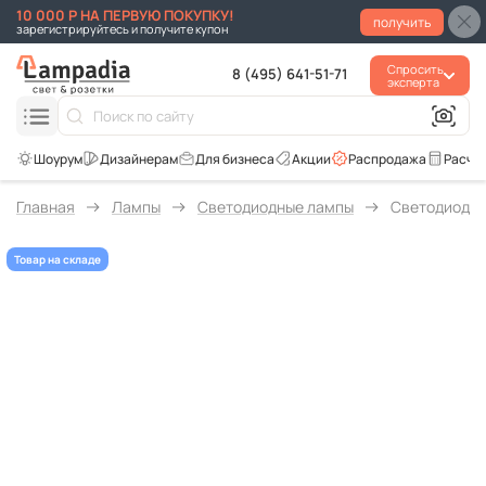
10 000 Р НА ПЕРВУЮ ПОКУПКУ!
получить
зарегистрируйтесь и получите купон
Спросить
8 (495) 641-51-71
эксперта
Для бизнеса
Акции
Распродажа
Расче
Главная
Лампы
Светодиодные лампы
Светодиодная
Товар на складе