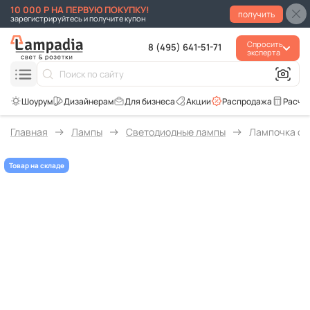
10 000 Р НА ПЕРВУЮ ПОКУПКУ!
получить
зарегистрируйтесь и получите купон
Спросить
8 (495) 641-51-71
эксперта
Для бизнеса
Акции
Распродажа
Расче
Главная
Лампы
Светодиодные лампы
Лампочка св
Товар на складе