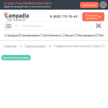
10 000 Р НА ПЕРВУЮ ПОКУПКУ!
получить
зарегистрируйтесь и получите купон
Спросить
8 (800) 775-76-49
эксперта
Для бизнеса
Акции
Распродажа
Расче
Главная
Светильники
Подвесной светильник Globo Cla