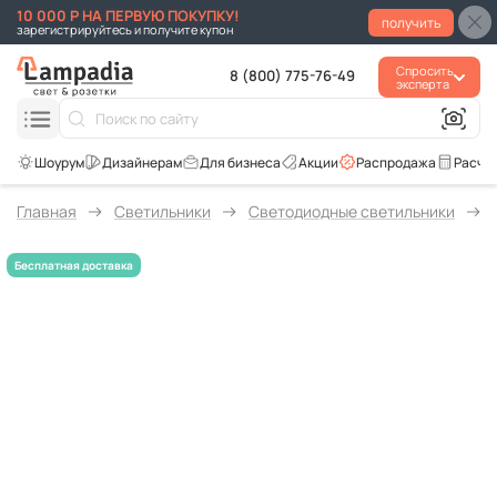
10 000 Р НА ПЕРВУЮ ПОКУПКУ!
получить
зарегистрируйтесь и получите купон
Спросить
8 (800) 775-76-49
эксперта
Для бизнеса
Акции
Распродажа
Расче
Главная
Светильники
Светодиодные светильники