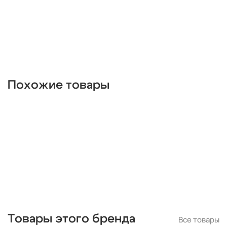
бельгия
австрия
для ресторана
для зала
японский
хай-тек
тиффани
современный
скандинавский
ретро
прованс
неоклассика
модерн
минимализм
лофт
классические
кантри
замковые
восточные
винтажные
арт-деко
американские
штурвал
шары
Похожие товары
умные
с пультом ДУ
с птичками
с датчиком движения
с бабочками
плетеные
паук
на балкон
морские
черные лофт
линейные
круглые
кольца
квадратные
капли
из цветного стекла
для натяжных потолков
для дачи
для бани
длинные
дизайнерские
декоративные
гибкие
галогеновые
Товары этого бренда
Все товары