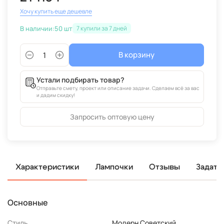
Хочу купить еще дешевле
В наличии:
50 шт
7
В корзину
Устали подбирать товар?
Отправьте смету, проект или описание задачи. Сделаем всё за вас
и дадим скидку!
Запросить оптовую цену
Характеристики
Лампочки
Отзывы
Задать
Основные
Стиль
Модерн Советский