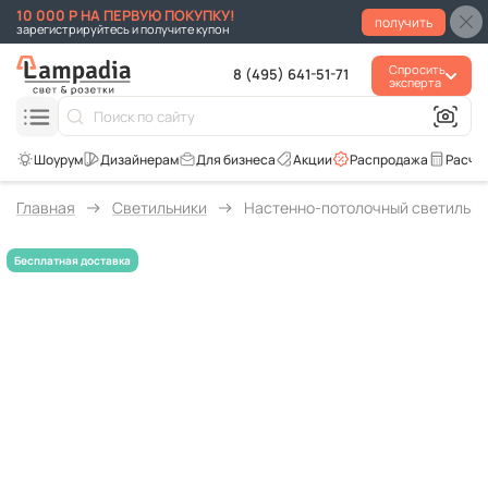
10 000 Р НА ПЕРВУЮ ПОКУПКУ!
получить
зарегистрируйтесь и получите купон
Спросить
8 (495) 641-51-71
эксперта
Для бизнеса
Акции
Распродажа
Расче
Главная
Светильники
Настенно-потолочный светильник