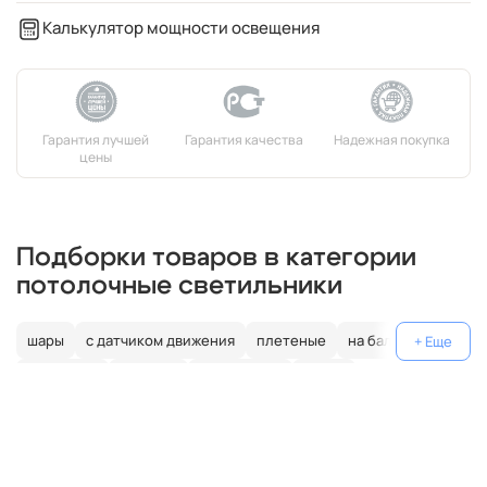
Калькулятор мощности освещения
Подборки товаров в категории
потолочные светильники
шары
с датчиком движения
плетеные
на балкон
линейные
круглые
квадратные
капли
для натяжных потолков
для дачи
длинные
дизайнерские
декоративные
гибкие