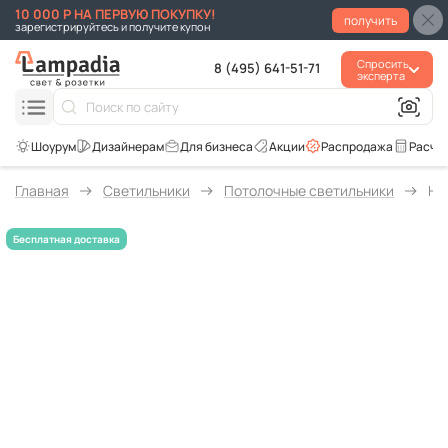
10 000 Р НА ПЕРВУЮ ПОКУПКУ!
получить
зарегистрируйтесь и получите купон
Спросить
8 (495) 641-51-71
эксперта
Для бизнеса
Акции
Распродажа
Расче
Главная
Светильники
Потолочные светильники
На