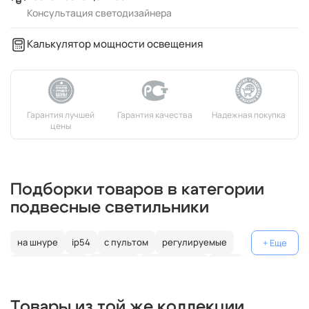
Консультация светодизайнера
Калькулятор мощности освещения
Подборки товаров в категории
подвесные светильники
на шнуре
ip54
с пультом
регулируемые
декоративные
цветные
поворотные
на штанге
gu10
коричневые
пластиковые
с лампой
медь
Товары из той же коллекции