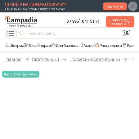
10 000 Р НА ПЕРВУЮ ПОКУПКУ!
получить
зарегистрируйтесь и получите купон
Спросить
8 (495) 641-51-71
эксперта
Для бизнеса
Акции
Распродажа
Расче
Главная
Светильники
Подвесные светильники
Под