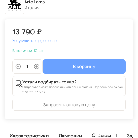
Arte Lamp
Италия
13 790 ₽
Хочу купить еще дешевле
В наличии:
12 шт
В корзину
Устали подбирать товар?
Отправьте смету, проект или описание задачи. Сделаем всё за вас
и дадим скидку!
Запросить оптовую цену
Отзывы
Характеристики
Лампочки
Зада
1