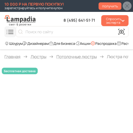
10 000 Р НА ПЕРВУЮ ПОКУПКУ!
получить
зарегистрируйтесь и получите купон
Спросить
8 (495) 641-51-71
эксперта
Для бизнеса
Акции
Распродажа
Расче
Главная
Люстры
Потолочные люстры
Люстра пото