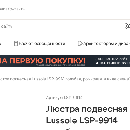
авка
Контакты
е
Расчет освещенности
Архитекторам и диза
стра подвесная Lussole LSP-9914 голубая, рожковая, в виде свече
Артикул: LSP-9914
Люстра подвесная
Lussole LSP-9914