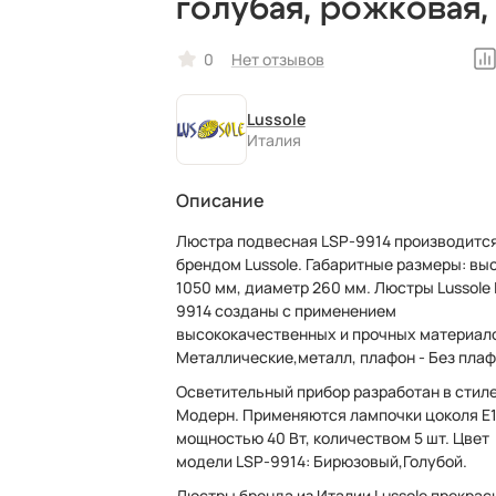
голубая, рожковая,
виде свечей,
0
Нет отзывов
итальянская
Lussole
Италия
Описание
Люстра подвесная LSP-9914 производитс
брендом Lussole. Габаритные размеры: высота
1050 мм, диаметр 260 мм. Люстры Lussole 
9914 созданы с применением
высококачественных и прочных материал
Металлические,металл, плафон - Без плаф
Осветительный прибор разработан в стил
Модерн. Применяются лампочки цоколя E
мощностью 40 Вт, количеством 5 шт. Цвет
модели LSP-9914: Бирюзовый,Голубой.
Люстры бренда из Италии Lussole прекрас