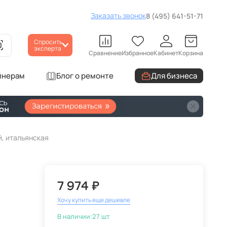
Заказать звонок
8 (495) 641-51-71
Спросить
эксперта
Сравнение
Избранное
Кабинет
Корзина
йнерам
Блог о ремонте
Для бизнеса
й, итальянская
7 974 ₽
Хочу купить еще дешевле
В наличии:
27 шт