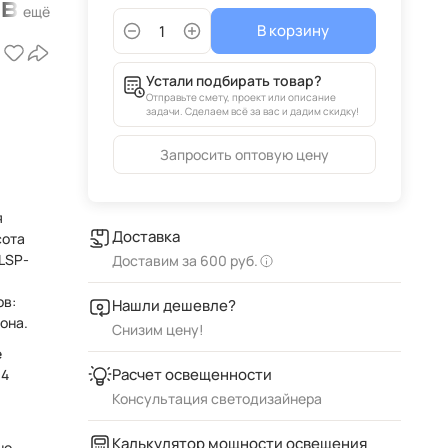
 в
В корзину
Устали подбирать товар?
Отправьте смету, проект или описание
задачи. Сделаем всё за вас и дадим скидку!
Запросить оптовую цену
я
Доставка
LSP-
Доставим за 600 руб.
ов:
Нашли дешевле?
она.
Снизим цену!
е
Расчет освещенности
14
Консультация светодизайнера
Калькулятор мощности освещения
но