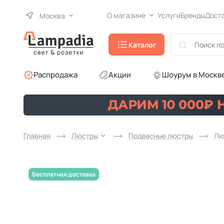
О магазине
Услуги
Бренды
Дост
Москва
Каталог
Распродажа
Акции
Шоурум в Москв
Главная
Люстры
Подвесные люстры
Лю