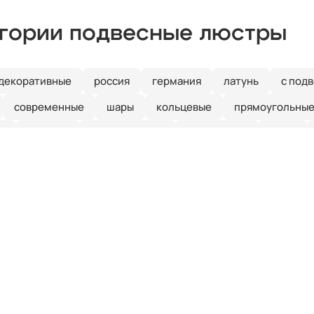
егории подвесные люстры
декоративные
россия
германия
латунь
с под
современные
шары
кольцевые
прямоугольны
а
3 лампы
разноцветные
стеклянные
хром