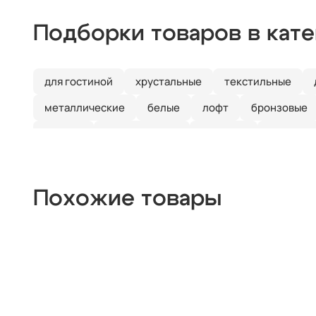
Подборки товаров в кат
для гостиной
хрустальные
текстильные
металлические
белые
лофт
бронзовые
черные
дизайнерские
длинные
3 плафон
Похожие товары