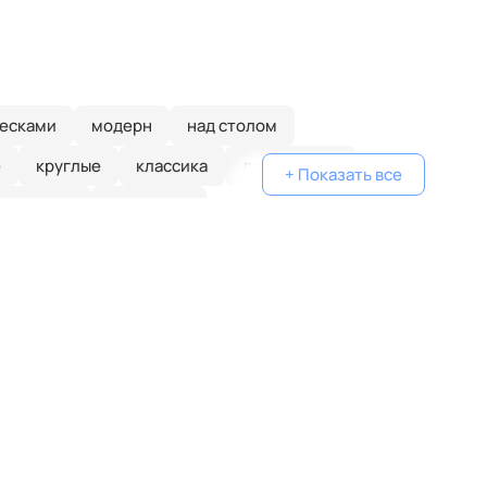
весками
модерн
над столом
е
круглые
классика
деревянные
+ Показать все
золотые
в спальню