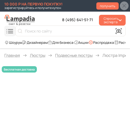
10 000 Р НА ПЕРВУЮ ПОКУПКУ!
получить
зарегистрируйтесь и получите купон
Спросить
8 (495) 641-51-71
эксперта
Для бизнеса
Акции
Распродажа
Расче
Главная
Люстры
Подвесные люстры
Люстра Imperi