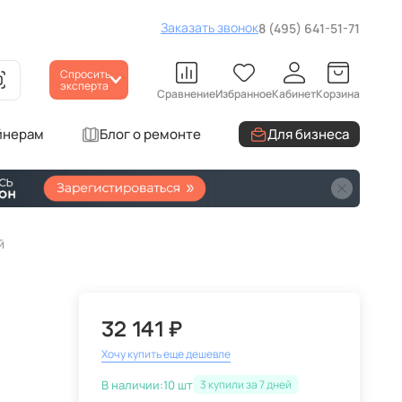
Заказать звонок
8 (495) 641-51-71
Спросить
эксперта
Сравнение
Избранное
Кабинет
Корзина
йнерам
Блог о ремонте
Для бизнеса
й
32 141 ₽
Хочу купить еще дешевле
В наличии:
10 шт
3