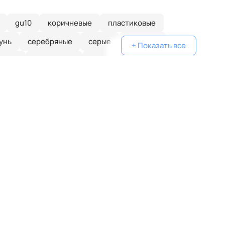
gu10
коричневые
пластиковые
унь
серебряные
серые
голубые
+ Показать все
еные
одинарные
классические
желтые
белые
дизайнерские
металлические
очками
плетеные
паук
кольца
капли