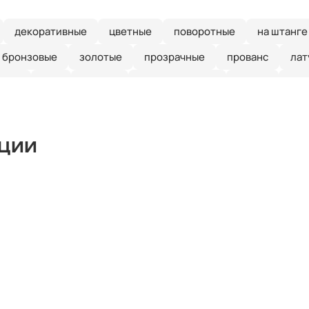
декоративные
цветные
поворотные
на штанге
бронзовые
золотые
прозрачные
прованс
лат
иние
е27
кантри
скандинавский
ретро
зел
рустальные
Италия
длинные
красные
круглые
ые
линейные
лофт
шары
с птичками
с баб
кции