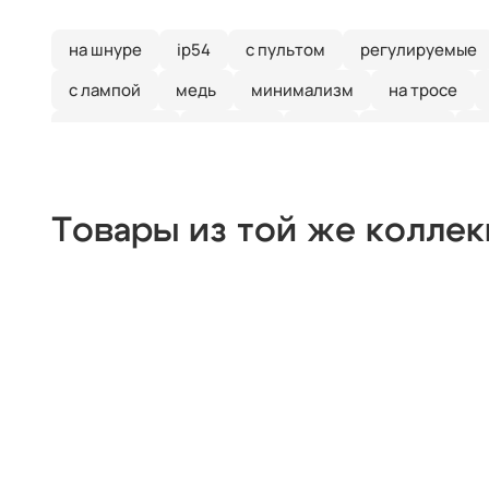
на шнуре
ip54
с пультом
регулируемые
с лампой
медь
минимализм
на тросе
квадратные
тройные
хром
модерн
с
прямоугольные
люминесцентные
ip65
х
деревянные
цилиндр
черные
современн
Товары из той же колле
из цветного стекла
для натяжных потолков