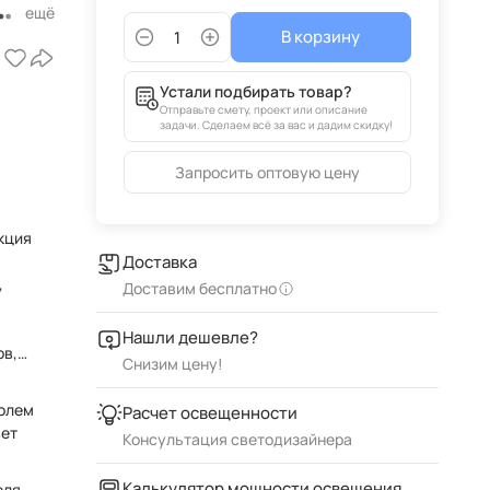
В корзину
Устали подбирать товар?
Отправьте смету, проект или описание
задачи. Сделаем всё за вас и дадим скидку!
Запросить оптовую цену
кция
Доставка
Доставим бесплатно
Нашли дешевле?
ов,
Снизим цену!
колем
Расчет освещенности
вет
Консультация светодизайнера
Калькулятор мощности освещения
еля