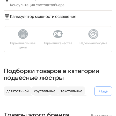
Консультация светодизайнера
Калькулятор мощности освещения
Подборки товаров в категории
подвесные люстры
для гостиной
хрустальные
текстильные
декоративные
россия
германия
латунь
с подвесками
модерн
над столом
металлические
Товары этого бренда
Все товары