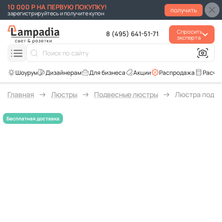
10 000 Р НА ПЕРВУЮ ПОКУПКУ!
получить
зарегистрируйтесь и получите купон
Спросить
8 (495) 641-51-71
эксперта
Для бизнеса
Акции
Распродажа
Расче
Главная
Люстры
Подвесные люстры
Люстра подве