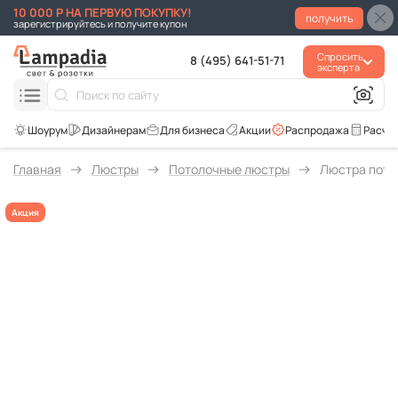
10 000 Р НА ПЕРВУЮ ПОКУПКУ!
получить
зарегистрируйтесь и получите купон
Спросить
8 (495) 641-51-71
эксперта
Для бизнеса
Акции
Распродажа
Расче
Главная
Люстры
Потолочные люстры
Люстра пото