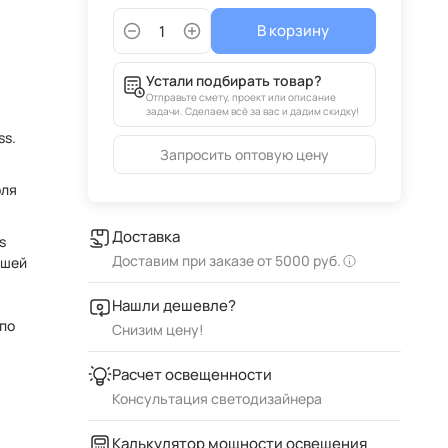
В корзину
Устали подбирать товар?
Отправьте смету, проект или описание
задачи. Сделаем всё за вас и дадим скидку!
ss.
Запросить оптовую цену
оля
Доставка
s
Доставим при заказе от 5000 руб.
ашей
Нашли дешевле?
 по
Снизим цену!
Расчет освещенности
Консультация светодизайнера
Калькулятор мощности освещения