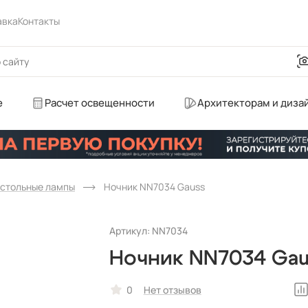
авка
Контакты
е
Расчет освещенности
Архитекторам и диза
стольные лампы
Ночник NN7034 Gauss
Артикул: NN7034
Ночник NN7034 Gau
0
Нет отзывов