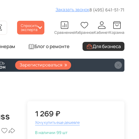
Заказать звонок
8 (495) 641-51-71
Спросить
эксперта
Сравнение
Избранное
Кабинет
Корзина
йнерам
Блог о ремонте
Для бизнеса
1 269 ₽
ss
Хочу купить еще дешевле
В наличии:
99 шт