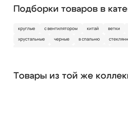
Подборки товаров в кат
круглые
с вентилятором
китай
ветки
хрустальные
черные
в спальню
стеклян
галогеновые
цветок
с пультом ДУ
класс
Товары из той же колле