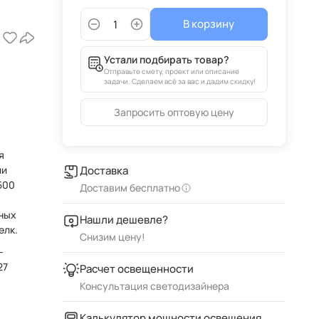
В корзину
Устали подбирать товар?
Отправьте смету, проект или описание
задачи. Сделаем всё за вас и дадим скидку!
Запросить оптовую цену
я
ии
Доставка
Доставим бесплатно
ных
Нашли дешевле?
елк.
Снизим цену!
-
27
Расчет освещенности
Консультация светодизайнера
.
Калькулятор мощности освещения