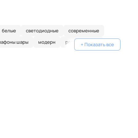
белые
светодиодные
современные
лафоны шары
модерн
регулируемые
+ Показать все