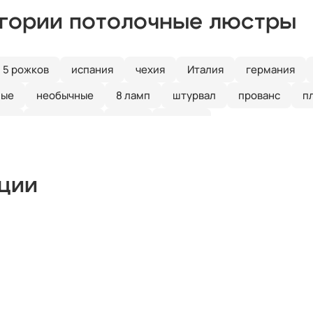
егории потолочные люстры
5 рожков
испания
чехия
Италия
германия
ные
необычные
8 ламп
штурвал
прованс
п
ика
над столом
лофт
бронза
кции