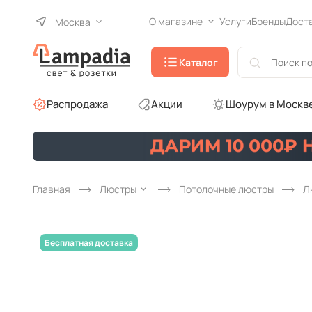
О магазине
Услуги
Бренды
Дост
Москва
Каталог
Распродажа
Акции
Шоурум в Москв
Главная
Люстры
Потолочные люстры
Л