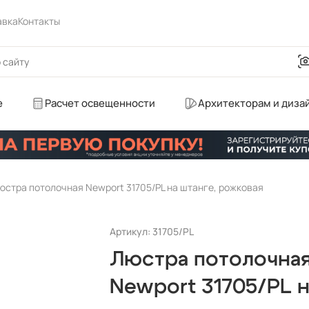
авка
Контакты
е
Расчет освещенности
Архитекторам и диза
юстра потолочная Newport 31705/PL на штанге, рожковая
Артикул: 31705/PL
Люстра потолочна
Newport 31705/PL н