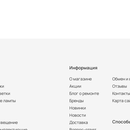
Информация
О магазине
Обмен и 
ки
Акции
Отзывы
ветки
Блог о ремонте
Контакт
е лампы
Бренды
Карта са
Новинки
Новости
Способ
свещение
Доставка
омплектующие
Вопрос-ответ