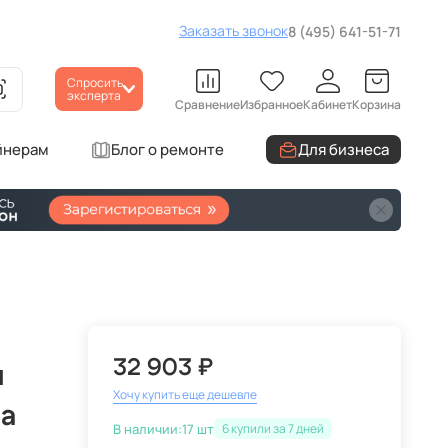
Заказать звонок
8 (495) 641-51-71
Спросить
эксперта
Сравнение
Избранное
Кабинет
Корзина
йнерам
Блог о ремонте
Для бизнеса
32 903 ₽
я
Хочу купить еще дешевле
а
В наличии:
17 шт
6