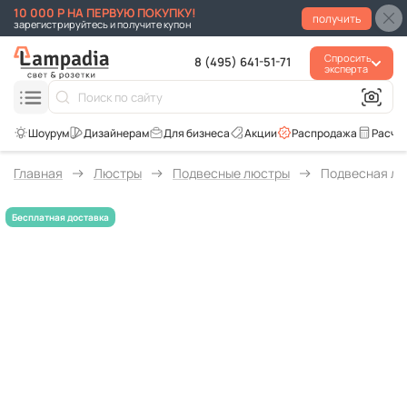
10 000 Р НА ПЕРВУЮ ПОКУПКУ!
получить
зарегистрируйтесь и получите купон
Спросить
8 (495) 641-51-71
эксперта
Для бизнеса
Акции
Распродажа
Расче
Главная
Люстры
Подвесные люстры
Подвесная люс