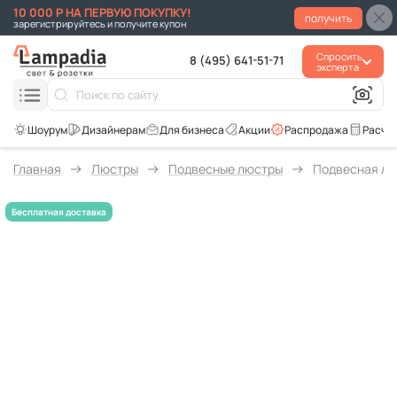
10 000 Р НА ПЕРВУЮ ПОКУПКУ!
получить
зарегистрируйтесь и получите купон
Спросить
8 (495) 641-51-71
эксперта
Для бизнеса
Акции
Распродажа
Расче
Главная
Люстры
Подвесные люстры
Подвесная лю