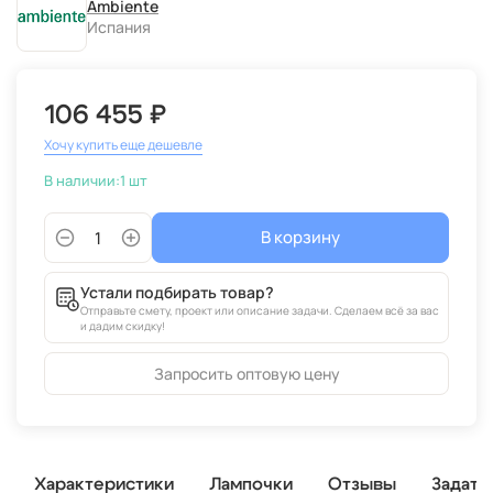
Ambiente
Испания
106 455 ₽
Хочу купить еще дешевле
В наличии:
1 шт
В корзину
Устали подбирать товар?
Отправьте смету, проект или описание задачи. Сделаем всё за вас
и дадим скидку!
Запросить оптовую цену
Характеристики
Лампочки
Отзывы
Задать