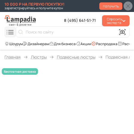
10 000 Р НА ПЕРВУЮ ПОКУПКУ!
получить
зарегистрируйтесь и получите купон
Спросить
8 (495) 641-51-71
эксперта
Для бизнеса
Акции
Распродажа
Расче
Главная
Люстры
Подвесные люстры
Подвесная люст