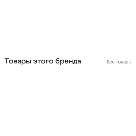
деревянные
черные
дизайнерские
длинные
3 плафона
3 лампы
разноцветные
стеклянные
хром
золотые
в спальню
Товары этого бренда
Все товары