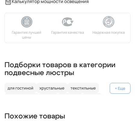
Калькулятор мощности освещения
Подборки товаров в категории
подвесные люстры
для гостиной
хрустальные
текстильные
декоративные
россия
германия
латунь
с подвесками
модерн
над столом
металлические
Похожие товары
белые
лофт
бронзовые
современные
шары
кольцевые
прямоугольные
круглые
классика