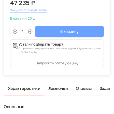
47 235 ₽
Хочу купить еще дешевле
В наличии:
20 шт
В корзину
Устали подбирать товар?
Отправьте смету, проект или описание задачи. Сделаем всё за вас
и дадим скидку!
Запросить оптовую цену
Характеристики
Лампочки
Отзывы
Задать
Основные