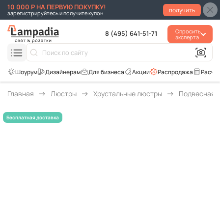
10 000 Р НА ПЕРВУЮ ПОКУПКУ!
получить
зарегистрируйтесь и получите купон
Спросить
8 (495) 641-51-71
эксперта
Для бизнеса
Акции
Распродажа
Расче
Главная
Люстры
Хрустальные люстры
Подвесная лю