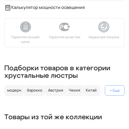
Калькулятор мощности освещения
Подборки товаров в категории
хрустальные люстры
модерн
барокко
Австрия
Чехия
Китай
Германия
Италия
Испания
Россия
большие
хром
с золотом
с цветным хрусталем
свеча
современные
Товары из той же коллекции
круглые
классические
светодиодные
кольцо