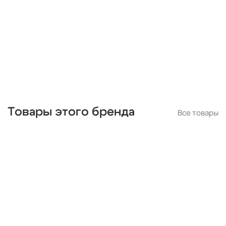
черные
подвесные
с подвесками
бронза
потолочные
Товары этого бренда
Все товары