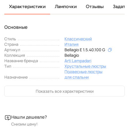
Характеристики
Лампочки
Отзывы
Задать
Основные
Стиль
Классический
Страна
Италия
Артикул
Bellagio E 1.5.40.100 G
Коллекция
Bellagio
Название бренда
Arti Lampadari
Тип
Хрустальные люстры
Подвесные люстры
Назначение
для спальни
Показать все характеристики
Нашли дешевле?
Снизим цену!