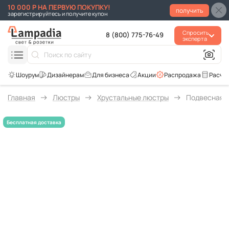
10 000 Р НА ПЕРВУЮ ПОКУПКУ!
получить
зарегистрируйтесь и получите купон
Спросить
8 (800) 775-76-49
эксперта
Для бизнеса
Акции
Распродажа
Расче
Главная
Люстры
Хрустальные люстры
Подвесная лю