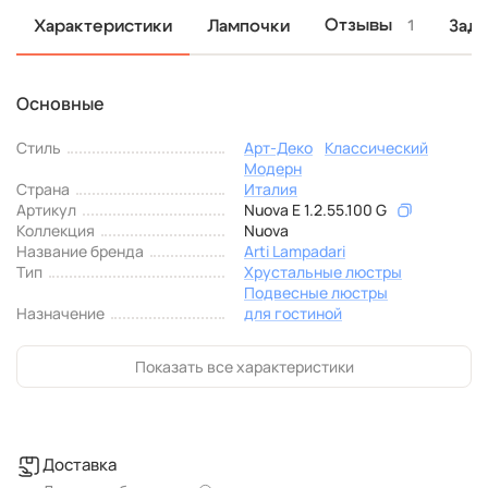
Отзывы
Характеристики
Лампочки
Зада
1
Основные
Стиль
Арт-Деко
Классический
Модерн
Страна
Италия
Артикул
Nuova E 1.2.55.100 G
Коллекция
Nuova
Название бренда
Arti Lampadari
Тип
Хрустальные люстры
Подвесные люстры
Назначение
для гостиной
Показать все характеристики
Доставка