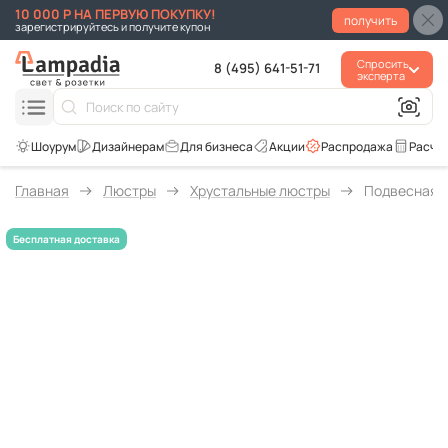
10 000 Р НА ПЕРВУЮ ПОКУПКУ!
получить
зарегистрируйтесь и получите купон
Спросить
8 (495) 641-51-71
эксперта
Для бизнеса
Акции
Распродажа
Расче
Главная
Люстры
Хрустальные люстры
Подвесная лю