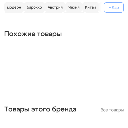
модерн
барокко
Австрия
Чехия
Китай
Германия
Италия
Испания
Россия
большие
хром
с золотом
с цветным хрусталем
свеча
современные
Похожие товары
круглые
классические
светодиодные
кольцо
черные
подвесные
с подвесками
бронза
потолочные
Товары этого бренда
Все товары