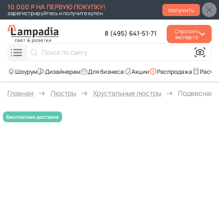
10 000 Р НА ПЕРВУЮ ПОКУПКУ!
получить
зарегистрируйтесь и получите купон
Спросить
8 (495) 641-51-71
эксперта
Для бизнеса
Акции
Распродажа
Расче
Главная
Люстры
Хрустальные люстры
Подвесная лю