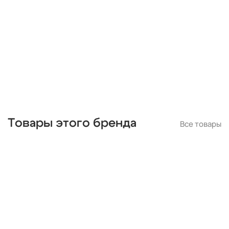
черные
подвесные
с подвесками
бронза
потолочные
Товары этого бренда
Все товары