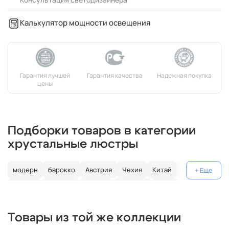
Калькулятор мощности освещения
Подборки товаров в категории
хрустальные люстры
модерн
барокко
Австрия
Чехия
Китай
Германия
Италия
Испания
Россия
большие
хром
с золотом
с цветным хрусталем
свеча
современные
Товары из той же коллекции
круглые
классические
светодиодные
кольцо