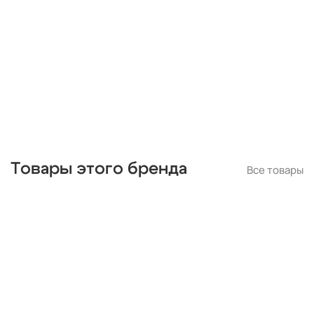
черные
подвесные
с подвесками
бронза
потолочные
Товары этого бренда
Все товары