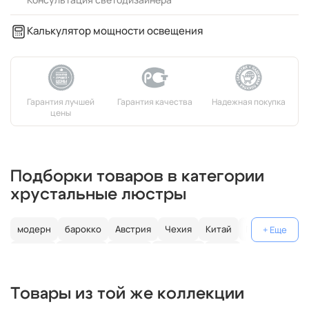
Калькулятор мощности освещения
Подборки товаров в категории
хрустальные люстры
модерн
барокко
Австрия
Чехия
Китай
Германия
Италия
Испания
Россия
большие
хром
с золотом
с цветным хрусталем
свеча
современные
Товары из той же коллекции
круглые
классические
светодиодные
кольцо