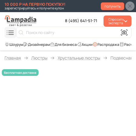
10 000 Р НА ПЕРВУЮ ПОКУПКУ!
получить
зарегистрируйтесь и получите купон
Спросить
8 (495) 641-51-71
эксперта
Для бизнеса
Акции
Распродажа
Расче
Главная
Люстры
Хрустальные люстры
Подвесная л