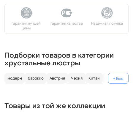
Подборки товаров в категории
хрустальные люстры
модерн
барокко
Австрия
Чехия
Китай
Германия
Италия
Испания
Россия
большие
хром
с золотом
с цветным хрусталем
свеча
современные
Товары из той же коллекции
круглые
классические
светодиодные
кольцо
черные
подвесные
с подвесками
бронза
потолочные