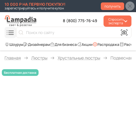
10 000 Р НА ПЕРВУЮ ПОКУПКУ!
получить
зарегистрируйтесь и получите купон
Спросить
8 (800) 775-76-49
эксперта
Для бизнеса
Акции
Распродажа
Расче
Главная
Люстры
Хрустальные люстры
Подвесная л