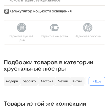
Консультация светодизайнера
Калькулятор мощности освещения
Подборки товаров в категории
хрустальные люстры
модерн
барокко
Австрия
Чехия
Китай
Германия
Италия
Испания
Россия
большие
хром
с золотом
с цветным хрусталем
свеча
современные
Товары из той же коллекции
круглые
классические
светодиодные
кольцо