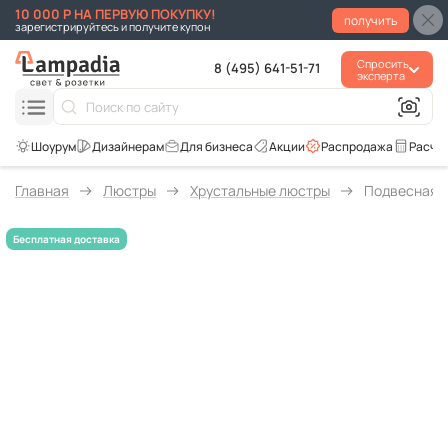
10 000 Р НА ПЕРВУЮ ПОКУПКУ!
получить
зарегистрируйтесь и получите купон
Спросить
8 (495) 641-51-71
эксперта
Для бизнеса
Акции
Распродажа
Расче
Главная
Люстры
Хрустальные люстры
Подвесная л