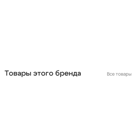
черные
подвесные
с подвесками
бронза
потолочные
Товары этого бренда
Все товары