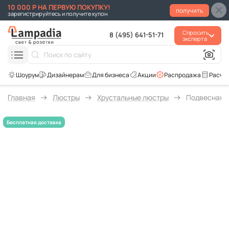
10 000 Р НА ПЕРВУЮ ПОКУПКУ!
получить
зарегистрируйтесь и получите купон
Спросить
8 (495) 641-51-71
эксперта
Для бизнеса
Акции
Распродажа
Расче
Главная
Люстры
Хрустальные люстры
Подвесная л