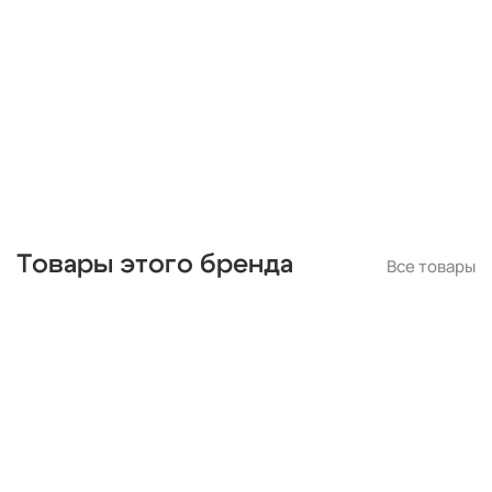
черные
подвесные
с подвесками
бронза
потолочные
Товары этого бренда
Все товары