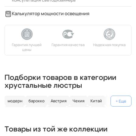
Калькулятор мощности освещения
Подборки товаров в категории
хрустальные люстры
модерн
барокко
Австрия
Чехия
Китай
Германия
Италия
Испания
Россия
большие
хром
с золотом
с цветным хрусталем
свеча
современные
Товары из той же коллекции
круглые
классические
светодиодные
кольцо