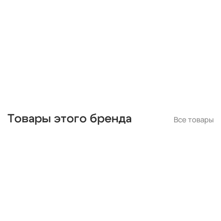
черные
подвесные
с подвесками
бронза
потолочные
Товары этого бренда
Все товары