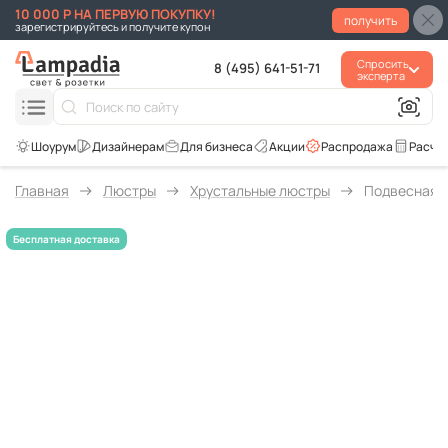
10 000 Р НА ПЕРВУЮ ПОКУПКУ!
получить
зарегистрируйтесь и получите купон
Спросить
8 (495) 641-51-71
эксперта
Для бизнеса
Акции
Распродажа
Расче
Главная
Люстры
Хрустальные люстры
Подвесная лю