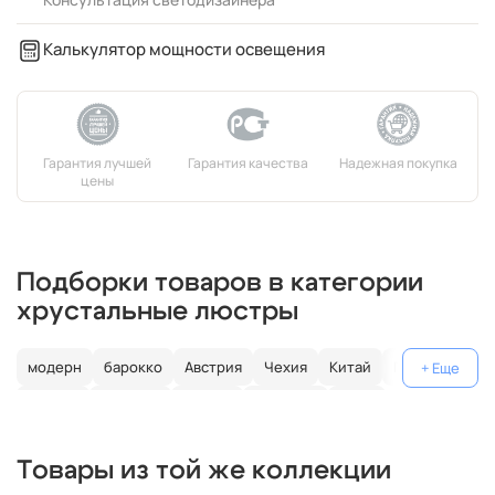
Калькулятор мощности освещения
Подборки товаров в категории
хрустальные люстры
модерн
барокко
Австрия
Чехия
Китай
Германия
Италия
Испания
Россия
большие
хром
с золотом
с цветным хрусталем
свеча
современные
Товары из той же коллекции
круглые
классические
светодиодные
кольцо