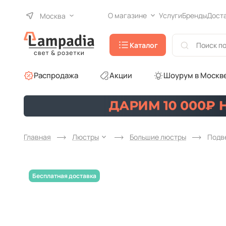
О магазине
Услуги
Бренды
Дост
Москва
Каталог
Распродажа
Акции
Шоурум в Москв
Главная
Люстры
Большие люстры
Подве