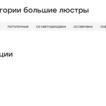
егории большие люстры
потолочные
со светодиодами
со свечами
ло
кции