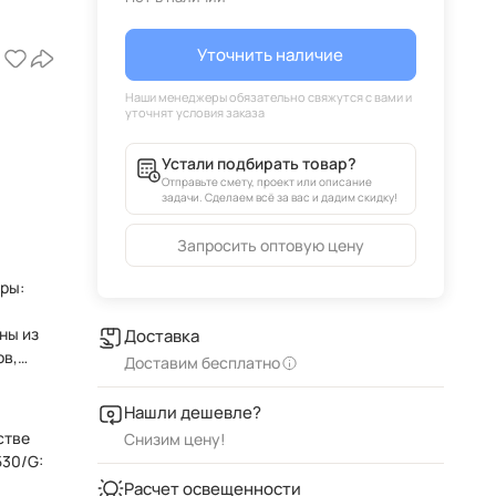
Уточнить наличие
Устали подбирать товар?
Отправьте смету, проект или описание
задачи. Сделаем всё за вас и дадим скидку!
Запросить оптовую цену
еры:
ы
ны из
Доставка
ов,
Доставим бесплатно
Нашли дешевле?
стве
Снизим цену!
530/G:
Расчет освещенности