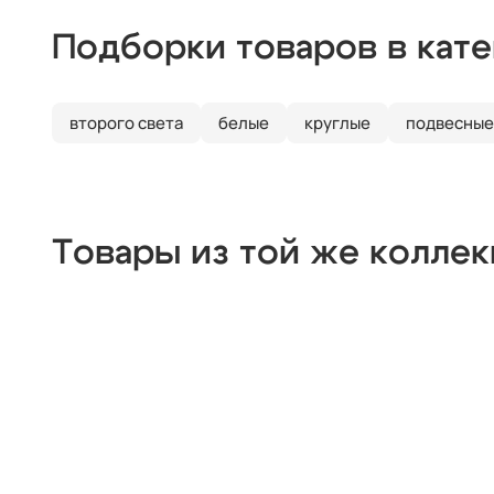
Подборки товаров в кат
второго света
белые
круглые
подвесные
Товары из той же колле